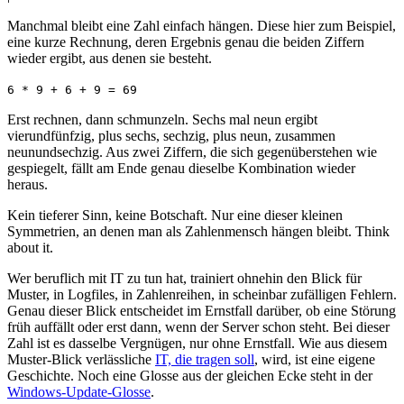
Manchmal bleibt eine Zahl einfach hängen. Diese hier zum Beispiel,
eine kurze Rechnung, deren Ergebnis genau die beiden Ziffern
wieder ergibt, aus denen sie besteht.
6 * 9 + 6 + 9 = 69
Erst rechnen, dann schmunzeln. Sechs mal neun ergibt
vierundfünfzig, plus sechs, sechzig, plus neun, zusammen
neunundsechzig. Aus zwei Ziffern, die sich gegenüberstehen wie
gespiegelt, fällt am Ende genau dieselbe Kombination wieder
heraus.
Kein tieferer Sinn, keine Botschaft. Nur eine dieser kleinen
Symmetrien, an denen man als Zahlenmensch hängen bleibt. Think
about it.
Wer beruflich mit IT zu tun hat, trainiert ohnehin den Blick für
Muster, in Logfiles, in Zahlenreihen, in scheinbar zufälligen Fehlern.
Genau dieser Blick entscheidet im Ernstfall darüber, ob eine Störung
früh auffällt oder erst dann, wenn der Server schon steht. Bei dieser
Zahl ist es dasselbe Vergnügen, nur ohne Ernstfall. Wie aus diesem
Muster-Blick verlässliche
IT, die tragen soll
, wird, ist eine eigene
Geschichte. Noch eine Glosse aus der gleichen Ecke steht in der
Windows-Update-Glosse
.