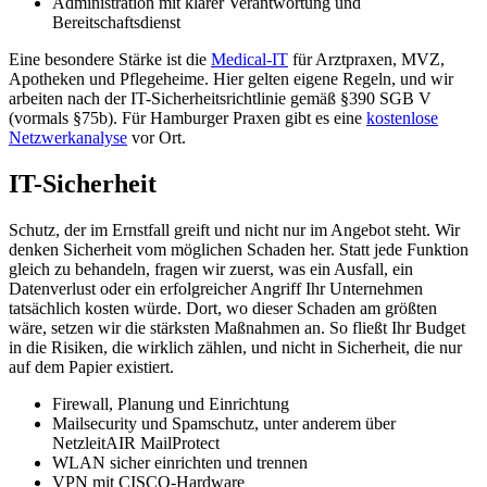
Administration mit klarer Verantwortung und
Bereitschaftsdienst
Eine besondere Stärke ist die
Medical-IT
für Arztpraxen, MVZ,
Apotheken und Pflegeheime. Hier gelten eigene Regeln, und wir
arbeiten nach der IT-Sicherheitsrichtlinie gemäß §390 SGB V
(vormals §75b). Für Hamburger Praxen gibt es eine
kostenlose
Netzwerkanalyse
vor Ort.
IT-Sicherheit
Schutz, der im Ernstfall greift und nicht nur im Angebot steht. Wir
denken Sicherheit vom möglichen Schaden her. Statt jede Funktion
gleich zu behandeln, fragen wir zuerst, was ein Ausfall, ein
Datenverlust oder ein erfolgreicher Angriff Ihr Unternehmen
tatsächlich kosten würde. Dort, wo dieser Schaden am größten
wäre, setzen wir die stärksten Maßnahmen an. So fließt Ihr Budget
in die Risiken, die wirklich zählen, und nicht in Sicherheit, die nur
auf dem Papier existiert.
Firewall, Planung und Einrichtung
Mailsecurity und Spamschutz, unter anderem über
NetzleitAIR MailProtect
WLAN sicher einrichten und trennen
VPN mit CISCO-Hardware