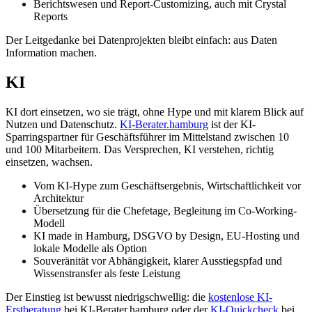
Berichtswesen und Report-Customizing, auch mit Crystal
Reports
Der Leitgedanke bei Datenprojekten bleibt einfach: aus Daten
Information machen.
KI
KI dort einsetzen, wo sie trägt, ohne Hype und mit klarem Blick auf
Nutzen und Datenschutz.
KI-Berater.hamburg
ist der KI-
Sparringspartner für Geschäftsführer im Mittelstand zwischen 10
und 100 Mitarbeitern. Das Versprechen, KI verstehen, richtig
einsetzen, wachsen.
Vom KI-Hype zum Geschäftsergebnis, Wirtschaftlichkeit vor
Architektur
Übersetzung für die Chefetage, Begleitung im Co-Working-
Modell
KI made in Hamburg, DSGVO by Design, EU-Hosting und
lokale Modelle als Option
Souveränität vor Abhängigkeit, klarer Ausstiegspfad und
Wissenstransfer als feste Leistung
Der Einstieg ist bewusst niedrigschwellig: die
kostenlose KI-
Erstberatung
bei KI-Berater.hamburg oder der
KI-Quickcheck
bei