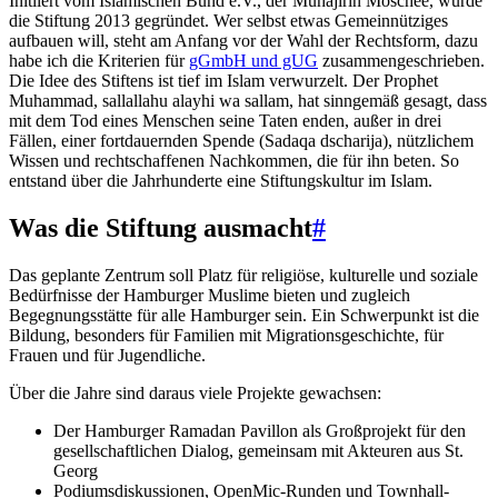
Initiiert vom Islamischen Bund e.V., der Muhajirin Moschee, wurde
die Stiftung 2013 gegründet. Wer selbst etwas Gemeinnütziges
aufbauen will, steht am Anfang vor der Wahl der Rechtsform, dazu
habe ich die Kriterien für
gGmbH und gUG
zusammengeschrieben.
Die Idee des Stiftens ist tief im Islam verwurzelt. Der Prophet
Muhammad, sallallahu alayhi wa sallam, hat sinngemäß gesagt, dass
mit dem Tod eines Menschen seine Taten enden, außer in drei
Fällen, einer fortdauernden Spende (Sadaqa dscharija), nützlichem
Wissen und rechtschaffenen Nachkommen, die für ihn beten. So
entstand über die Jahrhunderte eine Stiftungskultur im Islam.
Was die Stiftung ausmacht
#
Das geplante Zentrum soll Platz für religiöse, kulturelle und soziale
Bedürfnisse der Hamburger Muslime bieten und zugleich
Begegnungsstätte für alle Hamburger sein. Ein Schwerpunkt ist die
Bildung, besonders für Familien mit Migrationsgeschichte, für
Frauen und für Jugendliche.
Über die Jahre sind daraus viele Projekte gewachsen:
Der Hamburger Ramadan Pavillon als Großprojekt für den
gesellschaftlichen Dialog, gemeinsam mit Akteuren aus St.
Georg
Podiumsdiskussionen, OpenMic-Runden und Townhall-