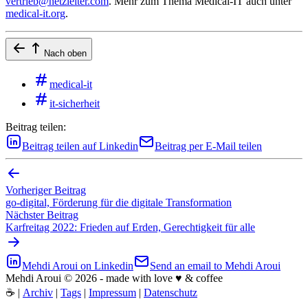
vertrieb@netzleiter.com
. Mehr zum Thema Medical-IT auch unter
medical-it.org
.
Nach oben
medical-it
it-sicherheit
Beitrag teilen:
Beitrag teilen auf Linkedin
Beitrag per E-Mail teilen
Vorheriger Beitrag
go-digital, Förderung für die digitale Transformation
Nächster Beitrag
Karfreitag 2022: Frieden auf Erden, Gerechtigkeit für alle
Mehdi Aroui on Linkedin
Send an email to Mehdi Aroui
Mehdi Aroui © 2026 - made with love ♥️ & coffee
☕
|
Archiv
|
Tags
|
Impressum
|
Datenschutz